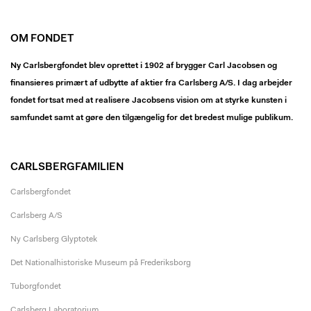
OM FONDET
Ny Carlsbergfondet blev oprettet i 1902 af brygger Carl Jacobsen og
finansieres primært af udbytte af aktier fra Carlsberg A/S. I dag arbejder
fondet fortsat med at realisere Jacobsens vision om at styrke kunsten i
samfundet samt at gøre den tilgængelig for det bredest mulige publikum.
CARLSBERGFAMILIEN
Carlsbergfondet
Carlsberg A/S
Ny Carlsberg Glyptotek
Det Nationalhistoriske Museum på Frederiksborg
Tuborgfondet
Carlsberg Laboratorium