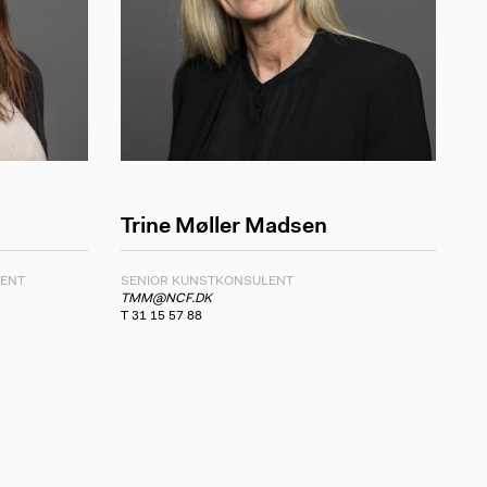
Trine Møller Madsen
ENT
SENIOR KUNSTKONSULENT
TMM@NCF.DK
T 31 15 57 88