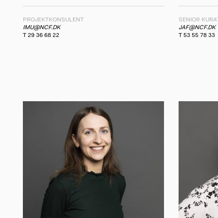
PROJEKTKONSULENT
SENIOR KURA
IMU@NCF.DK
JAF@NCF.DK
T 29 36 68 22
T 53 55 78 33