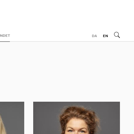
ONDET
DA
EN