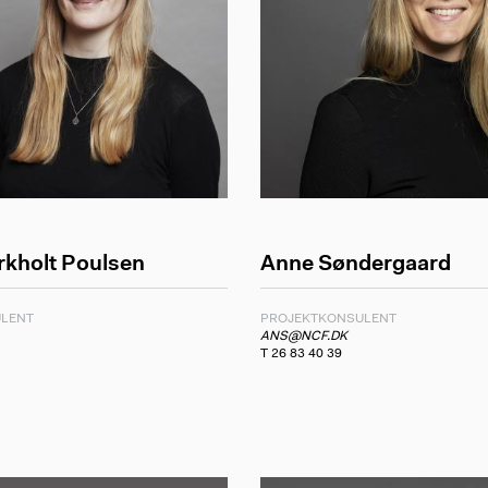
rkholt Poulsen
Anne Søndergaard
LENT
PROJEKTKONSULENT
ANS@NCF.DK
T 26 83 40 39