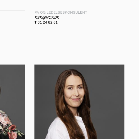
PA OG LEDELSESKONSULENT
KSK@NCF.DK
T 31 24 82 51