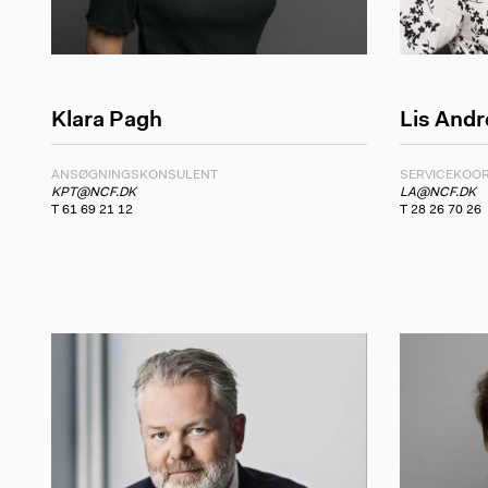
Klara Pagh
Lis And
ANSØGNINGSKONSULENT
SERVICEKOO
KPT@NCF.DK
LA@NCF.DK
T 61 69 21 12
T 28 26 70 26