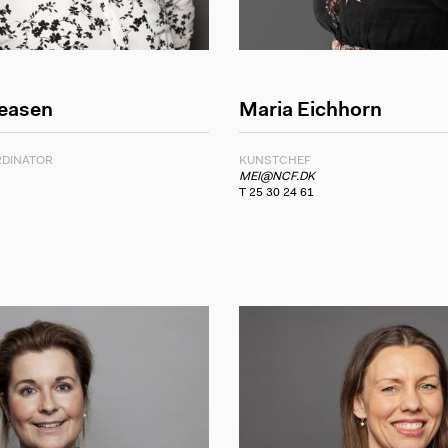
reasen
Maria Eichhorn
RDINATOR
KUNSTCHEF
MEI@NCF.DK
T 25 30 24 61