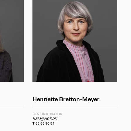
Henriette Bretton-Meyer
SENIOR KURATOR
HBM@NCF.DK
T 53 88 90 84