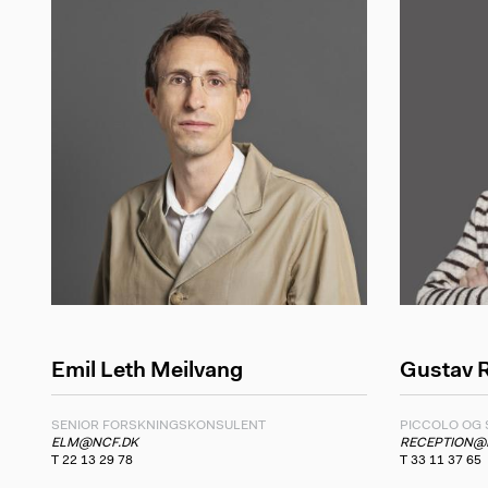
Emil Leth Meilvang
Gustav R
SENIOR FORSKNINGSKONSULENT
PICCOLO OG 
ELM@NCF.DK
RECEPTION@
T 22 13 29 78
T 33 11 37 65