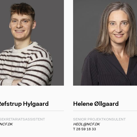
efstrup Hylgaard
Helene Øllgaard
SEKRETARIATSASSISTENT
SENIOR PROJEKTKONSULENT
NCF.DK
HEOL@NCF.DK
T 28 59 18 33