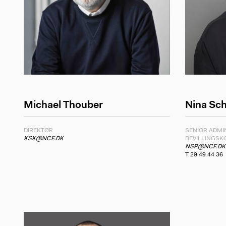
Michael Thouber
Nina Sc
DIREKTØR
SENIOR ADMI
KSK@NCF.DK
BEVILLINGS
NSP@NCF.DK
T 29 49 44 36