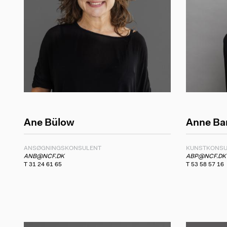
Ane Bülow
Anne Ba
ANSØGNINGSKONSULENT
KUNSTKONSU
ANB@NCF.DK
ABP@NCF.DK
T 31 24 61 65
T 53 58 57 16