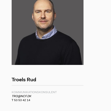
Troels Rud
KOMMUNIKATIONSKONSULENT
TRO@NCF.DK
T 53 53 42 14