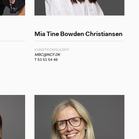
Mia Tine Bowden Christiansen
KUNSTKONSULENT
MBC@NCF.DK
T 53 51 54 46