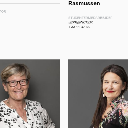
Rasmussen
TOR
STUDENTERMEDARBEJDER
JBPR@NCF.DK
T 33 11 37 65