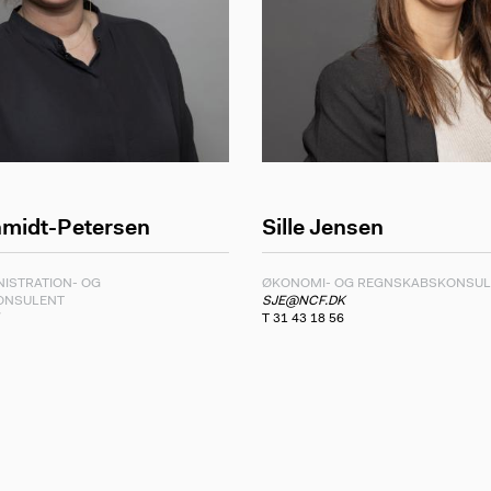
hmidt-Petersen
Sille Jensen
NISTRATION- OG
ØKONOMI- OG REGNSKABSKONSUL
KONSULENT
SJE@NCF.DK
T 31 43 18 56