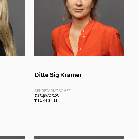
Ditte Sig Kramer
SEKRETARIATSCHEF
DSK@NCF.DK
T 31 44 34 13