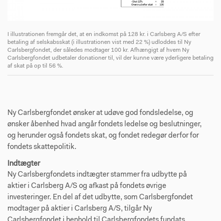
I illustrationen fremgår det, at en indkomst på 128 kr. i Carlsberg A/S efter
I 
betaling af selskabsskat (i illustrationen vist med 22 %) udloddes til Ny
be
Carlsbergfondet, der således modtager 100 kr. Afhængigt af hvem Ny
Ca
ing
Carlsbergfondet udbetaler donationer til, vil der kunne være yderligere betaling
Ca
af skat på op til 56 %.
af 
Ny Carlsbergfondet ønsker at udøve god fondsledelse, og
ønsker åbenhed hvad angår fondets ledelse og beslutninger,
og herunder også fondets skat, og fondet redegør derfor for
fondets skattepolitik.
Indtægter
Ny Carlsbergfondets indtægter stammer fra udbytte på
aktier i Carlsberg A/S og afkast på fondets øvrige
investeringer. En del af det udbytte, som Carlsbergfondet
modtager på aktier i Carlsberg A/S, tilgår Ny
Carlsbergfondet i henhold til Carlsbergfondets fundats.