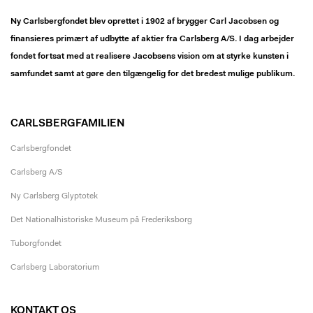
Ny Carlsbergfondet blev oprettet i 1902 af brygger Carl Jacobsen og
finansieres primært af udbytte af aktier fra Carlsberg A/S. I dag arbejder
fondet fortsat med at realisere Jacobsens vision om at styrke kunsten i
samfundet samt at gøre den tilgængelig for det bredest mulige publikum.
CARLSBERGFAMILIEN
Carlsbergfondet
Carlsberg A/S
Ny Carlsberg Glyptotek
Det Nationalhistoriske Museum på Frederiksborg
Tuborgfondet
Carlsberg Laboratorium
KONTAKT OS