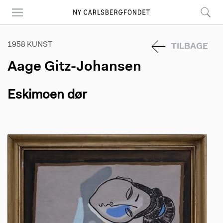
Skip
to
main
content
1958 KUNST
TILBAGE
Aage Gitz-Johansen
Eskimoen dør