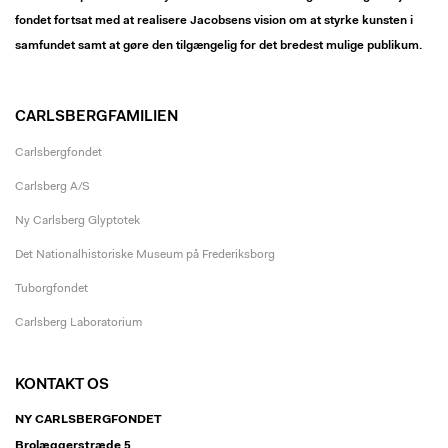
fondet fortsat med at realisere Jacobsens vision om at styrke kunsten i
samfundet samt at gøre den tilgængelig for det bredest mulige publikum.
CARLSBERGFAMILIEN
Carlsbergfondet
Carlsberg A/S
Ny Carlsberg Glyptotek
Det Nationalhistoriske Museum på Frederiksborg
Tuborgfondet
Carlsberg Laboratorium
KONTAKT OS
NY CARLSBERGFONDET
Brolæggerstræde 5