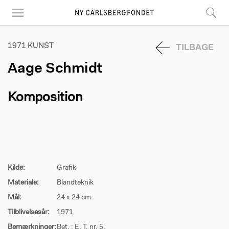
Skip
to
main
content
1971 KUNST
TILBAGE
Aage Schmidt
Komposition
Kilde:
Grafik
Materiale:
Blandteknik
Mål:
24 x 24 cm.
Tilblivelsesår:
1971
Bemærkninger:
Bet. : E. T. nr. 5.