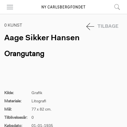
Skip
to
main
content
0 KUNST
TILBAGE
Aage Sikker Hansen
Orangutang
Kilde:
Grafik
Materiale:
Litografi
Mål:
77 x 82 cm.
Tilblivelsesår:
0
Købsdato:
01-01-1935