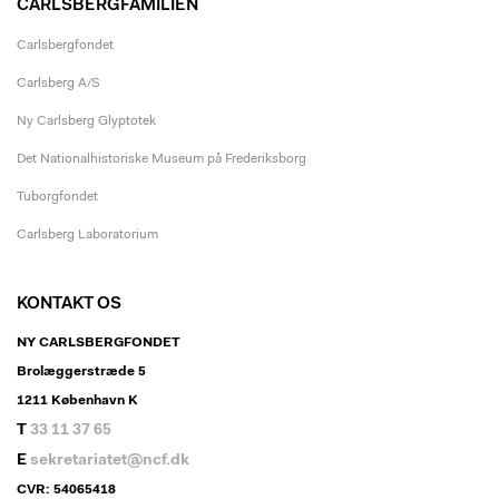
CARLSBERGFAMILIEN
Carlsbergfondet
Carlsberg A/S
Ny Carlsberg Glyptotek
Det Nationalhistoriske Museum på Frederiksborg
Tuborgfondet
Carlsberg Laboratorium
KONTAKT OS
NY CARLSBERGFONDET
Brolæggerstræde 5
1211 København K
T
33 11 37 65
E
sekretariatet@ncf.dk
CVR: 54065418