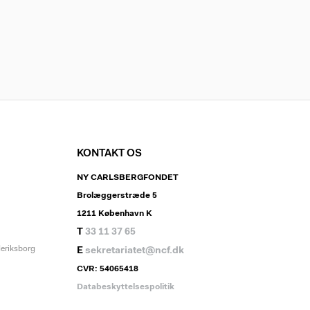
KONTAKT OS
NY CARLSBERGFONDET
Brolæggerstræde 5
1211 København K
T
33 11 37 65
deriksborg
E
sekretariatet@ncf.dk
CVR: 54065418
Databeskyttelsespolitik