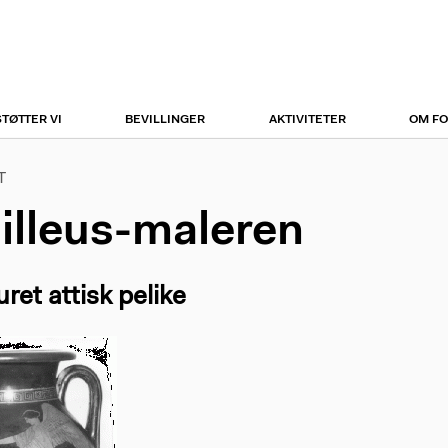
r
tion
STØTTER VI
BEVILLINGER
AKTIVITETER
OM F
T
illeus-maleren
ret attisk pelike