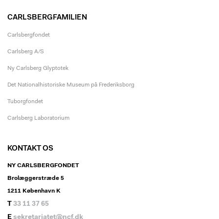
CARLSBERGFAMILIEN
Carlsbergfondet
Carlsberg A/S
Ny Carlsberg Glyptotek
Det Nationalhistoriske Museum på Frederiksborg
Tuborgfondet
Carlsberg Laboratorium
KONTAKT OS
NY CARLSBERGFONDET
Brolæggerstræde 5
1211 København K
T
33 11 37 65
E
sekretariatet@ncf.dk