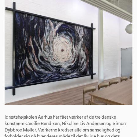
Idrætshøjskolen Aarhus har fået værker af de tre danske
kunstnere Cecilie Bendixen, Nikoline Liv Andersen og Simon
Dybbroe Møller. Værkerne kredser alle om sanselighed og
forholder sig på hver deres måde til det livlige hus og dets