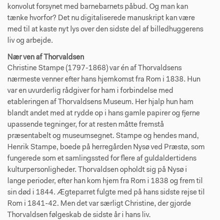
konvolut forsynet med barnebarnets påbud. Og man kan
tænke hvorfor? Det nu digitaliserede manuskript kan være
med til at kaste nyt lys over den sidste del af billedhuggerens
liv og arbejde.
Nær ven af Thorvaldsen
Christine Stampe (1797-1868) var én af Thorvaldsens
nærmeste venner efter hans hjemkomst fra Rom i 1838. Hun
var en uvurderlig rådgiver for ham i forbindelse med
etableringen af Thorvaldsens Museum. Her hjalp hun ham
blandt andet med at rydde op i hans gamle papirer og fjerne
upassende tegninger, for at resten måtte fremstå
præsentabelt og museumsegnet. Stampe og hendes mand,
Henrik Stampe, boede på herregården Nysø ved Præstø, som
fungerede som et samlingssted for flere af guldaldertidens
kulturpersonligheder. Thorvaldsen opholdt sig på Nysø i
lange perioder, efter han kom hjem fra Rom i 1838 og frem til
sin død i 1844. Ægteparret fulgte med på hans sidste rejse til
Rom i 1841-42. Men det var særligt Christine, der gjorde
Thorvaldsen følgeskab de sidste år i hans liv.