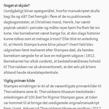
Noget at skjule?
Uundgåeligt bliver spørgsmålet, hvorfor manuskriptet skulle
bag lås og slå? Det fremgår i flere af de nu publicerede
dagbogsnotater, at Christines mand, Henrik, har været
psykisk ustabil i perioder og måtte rejse hjem fra Rom før sin
kone. Har barnebarnet været bange for, at den slags historier
kunne tolkes som et ménage à trois? Eller blot en anledning
til, at Henrik Stampe kunne blive jaloux? I hvert fald blev
udgivelsen først realiseret efter Stampes død, da hendes
barnebarn sørgede for at lave en redigeret udgave i 1912.
Barnebarnet har altså vurderet, at bedsteforældrenes forhold
til Thorvaldsen var så ukonventionelt, at det selv på årtiers
afstand havde skandalepotentiale.
Vigtig primær kilde
Stampes erindringer er én af de væsentligste primærkilder til
Thorvaldsens sene år. Thorvaldsens Museum besluttede i
anledningen af 100 året for Rigmor Stampes gave, at tiden
var kommet til at bringe det uredigerede originalmanuskript
frem i lyset. Arkivet på Thorvaldsens Museum modtog i 2017