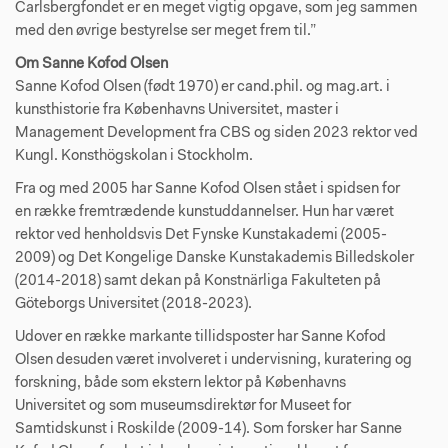
Carlsbergfondet er en meget vigtig opgave, som jeg sammen
med den øvrige bestyrelse ser meget frem til.”
Om Sanne Kofod Olsen
Sanne Kofod Olsen (født 1970) er cand.phil. og mag.art. i
kunsthistorie fra Københavns Universitet, master i
Management Development fra CBS og siden 2023 rektor ved
Kungl. Konsthögskolan i Stockholm.
Fra og med 2005 har Sanne Kofod Olsen stået i spidsen for
en række fremtrædende kunstuddannelser. Hun har været
rektor ved henholdsvis Det Fynske Kunstakademi (2005-
2009) og Det Kongelige Danske Kunstakademis Billedskoler
(2014-2018) samt dekan på Konstnärliga Fakulteten på
Göteborgs Universitet (2018-2023).
Udover en række markante tillidsposter har Sanne Kofod
Olsen desuden været involveret i undervisning, kuratering og
forskning, både som ekstern lektor på Københavns
Universitet og som museumsdirektør for Museet for
Samtidskunst i Roskilde (2009-14). Som forsker har Sanne