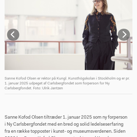
Sanne Kofod Olsen er rektor på Kungl. Kunsthögskolan i Stockholm og er pr.
1. januar 2025 udpeget af Carlsbergfondet som forperson for Ny
Carlsbergfondet. Foto: Ulrik Jantzen
Fo
Sanne Kofod Olsen tiltræder 1. januar 2025 som ny forperson
i Ny Carlsbergfondet med en bred og solid ledelseserfaring
fra en række topposter i kunst- og museumsverdenen. Siden