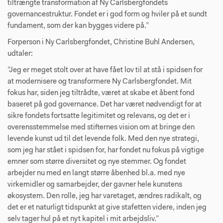
tiltrængte transformation af Ny Carlsbergfondets
governancestruktur. Fondet er i god form og hviler på et sundt
fundament, som der kan bygges videre på.”
Forperson i Ny Carlsbergfondet, Christine Buhl Andersen,
udtaler:
”Jeg er meget stolt over at have fået lov til at stå i spidsen for
at modernisere og transformere Ny Carlsbergfondet. Mit
fokus har, siden jeg tiltrådte, været at skabe et åbent fond
baseret på god governance. Det har været nødvendigt for at
sikre fondets fortsatte legitimitet og relevans, og det er i
overensstemmelse med stifternes vision om at bringe den
levende kunst ud til det levende folk. Med den nye strategi,
som jeg har stået i spidsen for, har fondet nu fokus på vigtige
emner som større diversitet og nye stemmer. Og fondet
arbejder nu med en langt større åbenhed bl.a. med nye
virkemidler og samarbejder, der gavner hele kunstens
økosystem. Den rolle, jeg har varetaget, ændres radikalt, og
det er et naturligt tidspunkt at give stafetten videre, inden jeg
selv tager hul på et nyt kapitel i mit arbejdsliv.”