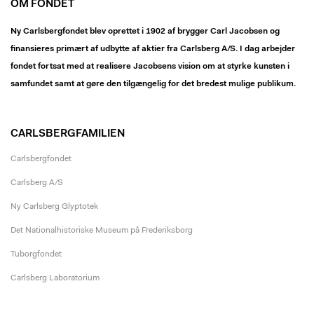
OM FONDET
Ny Carlsbergfondet blev oprettet i 1902 af brygger Carl Jacobsen og
finansieres primært af udbytte af aktier fra Carlsberg A/S. I dag arbejder
fondet fortsat med at realisere Jacobsens vision om at styrke kunsten i
samfundet samt at gøre den tilgængelig for det bredest mulige publikum.
CARLSBERGFAMILIEN
Carlsbergfondet
Carlsberg A/S
Ny Carlsberg Glyptotek
Det Nationalhistoriske Museum på Frederiksborg
Tuborgfondet
Carlsberg Laboratorium