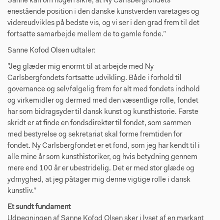
Sanne kan om nogen sikre, at Ny Carlsbergfondets
enestående position i den danske kunstverden varetages og
videreudvikles på bedste vis, og vi ser i den grad frem til det
fortsatte samarbejde mellem de to gamle fonde.”
Sanne Kofod Olsen udtaler:
”Jeg glæder mig enormt til at arbejde med Ny
Carlsbergfondets fortsatte udvikling. Både i forhold til
governance og selvfølgelig frem for alt med fondets indhold
og virkemidler og dermed med den væsentlige rolle, fondet
har som bidragsyder til dansk kunst og kunsthistorie. Første
skridt er at finde en fondsdirektør til fondet, som sammen
med bestyrelse og sekretariat skal forme fremtiden for
fondet. Ny Carlsbergfondet er et fond, som jeg har kendt til i
alle mine år som kunsthistoriker, og hvis betydning gennem
mere end 100 år er ubestridelig. Det er med stor glæde og
ydmyghed, at jeg påtager mig denne vigtige rolle i dansk
kunstliv.”
Et sundt fundament
Udpegningen af Sanne Kofod Olsen sker i lyset af en markant