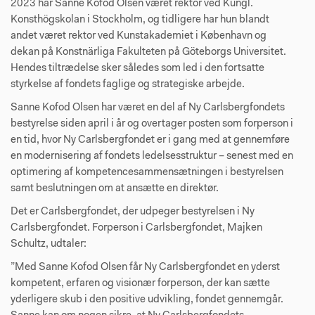
2023 har Sanne Kofod Olsen været rektor ved Kungl.
Konsthögskolan i Stockholm, og tidligere har hun blandt
andet været rektor ved Kunstakademiet i København og
dekan på Konstnärliga Fakulteten på Göteborgs Universitet.
Hendes tiltrædelse sker således som led i den fortsatte
styrkelse af fondets faglige og strategiske arbejde.
Sanne Kofod Olsen har været en del af Ny Carlsbergfondets
bestyrelse siden april i år og overtager posten som forperson i
en tid, hvor Ny Carlsbergfondet er i gang med at gennemføre
en modernisering af fondets ledelsesstruktur – senest med en
optimering af kompetencesammensætningen i bestyrelsen
samt beslutningen om at ansætte en direktør.
Det er Carlsbergfondet, der udpeger bestyrelsen i Ny
Carlsbergfondet. Forperson i Carlsbergfondet, Majken
Schultz, udtaler:
”Med Sanne Kofod Olsen får Ny Carlsbergfondet en yderst
kompetent, erfaren og visionær forperson, der kan sætte
yderligere skub i den positive udvikling, fondet gennemgår.