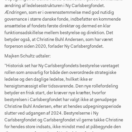
ændring af ledelsesstrukturen i Ny Carlsbergfondet.
Ændringen, som er i overensstemmelse med god nutidig
governance i større danske fonde, indbefatter en kommende
ansættelse af fondets første direktør og dermed en klar
funktionsadskillelse mellem bestyrelse og direktion. Det
betyder også, at Christine Buhl Andersen, som har været
forperson siden 2020, forlader Ny Carlsbergfondet.
Majken Schultz udtaler:
”Historisk set har Ny Carlsbergfondets bestyrelse varetaget
rollen som ansvarlig for både den overordnede strategiske
ledelse og den daglige ledelse, hvilket ikke er
hensigtsmæssigt eller tidssvarende. Den nye rollefordeling
betyder en frisk start, der kræver nye kræfter, hvorfor
bestyrelsen i Carlsbergfondet har valgt ikke at genudpege
Christine Buhl Andersen, efter at hendes udpegningsperiode
slutter ved udgangen af 2024. Bestyrelserne i Ny
Carlsbergfondet og Carlsbergfondet vil gerne takke Christine
for hendes store indsats, ikke mindst med at påbegynde den