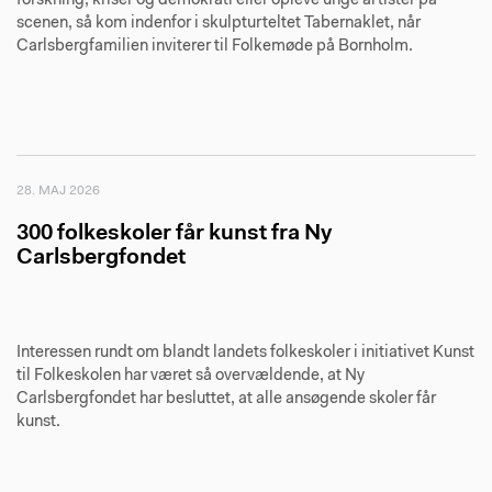
forskning, kriser og demokrati eller opleve unge artister på
scenen, så kom indenfor i skulpturteltet Tabernaklet, når
Carlsbergfamilien inviterer til Folkemøde på Bornholm.
28. MAJ 2026
300 folkeskoler får kunst fra Ny
Carlsbergfondet
Interessen rundt om blandt landets folkeskoler i initiativet Kunst
til Folkeskolen har været så overvældende, at Ny
Carlsbergfondet har besluttet, at alle ansøgende skoler får
kunst.