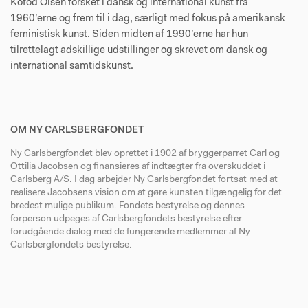
Kofod Olsen forsket i dansk og international kunst fra
1960’erne og frem til i dag, særligt med fokus på amerikansk
feministisk kunst. Siden midten af 1990’erne har hun
tilrettelagt adskillige udstillinger og skrevet om dansk og
international samtidskunst.
OM NY CARLSBERGFONDET
Ny Carlsbergfondet blev oprettet i 1902 af bryggerparret Carl og
Ottilia Jacobsen og finansieres af indtægter fra overskuddet i
Carlsberg A/S. I dag arbejder Ny Carlsbergfondet fortsat med at
realisere Jacobsens vision om at gøre kunsten tilgængelig for det
bredest mulige publikum. Fondets bestyrelse og dennes
forperson udpeges af Carlsbergfondets bestyrelse efter
forudgående dialog med de fungerende medlemmer af Ny
Carlsbergfondets bestyrelse.