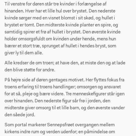
Til venstre for døren står tre kvinder i forlængelse af
hinanden. Hver har et lille hul over brystet. Den nederste
kvinde sørger med en visnet blomst i sit skød, og hullet i
brystet er tomt. Den midterste kvinde planter en spire, og
samtidig spirer et frø af hullet i brystet. Den øverste kvinde
holder omsorgsfuldt om kvinden under hende, mens hun
bærer et stort træ, sprunget af hullet i hendes bryst, som
giver ly til dem alle.
Alle kredser de om troen; at have den, at miste den og at lade
den blive støtte for andre.
På højre side af døren gentages motivet. Her flyttes fokus fra
troens erfaring til troens handlinger; omsorgen og ansvaret
for at så, pleje og bære videre. Tre menneskefigurer står igen
over hinanden. Den nederste figur sår frø i jorden, den
midterste giver omsorg til et lille barn, og den øverste vander
den såede jord.
Som portal markerer Sennepsfrøet overgangen mellem
kirkens indre rum og verden udenfor; en påmindelse om