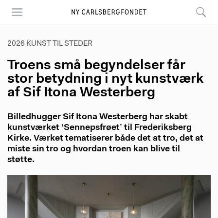
Skip
to
main
content
2026 KUNST TIL STEDER
Troens små begyndelser får
stor betydning i nyt kunstværk
af Sif Itona Westerberg
Billedhugger Sif Itona Westerberg har skabt
kunstværket ‘Sennepsfrøet’ til Frederiksberg
Kirke. Værket tematiserer både det at tro, det at
miste sin tro og hvordan troen kan blive til
støtte.