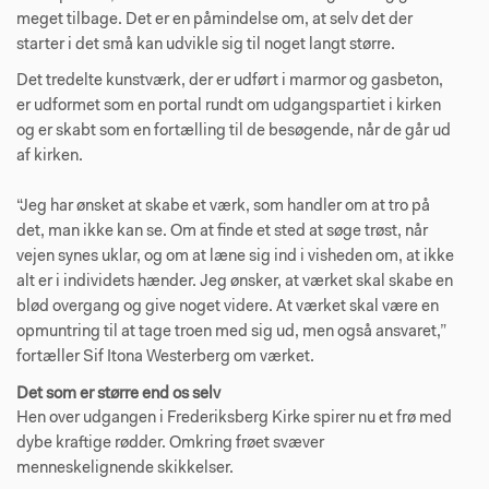
meget tilbage. Det er en påmindelse om, at selv det der
starter i det små kan udvikle sig til noget langt større.
Det tredelte kunstværk, der er udført i marmor og gasbeton,
er udformet som en portal rundt om udgangspartiet i kirken
og er skabt som en fortælling til de besøgende, når de går ud
af kirken.
“Jeg har ønsket at skabe et værk, som handler om at tro på
det, man ikke kan se. Om at finde et sted at søge trøst, når
vejen synes uklar, og om at læne sig ind i visheden om, at ikke
alt er i individets hænder. Jeg ønsker, at værket skal skabe en
blød overgang og give noget videre. At værket skal være en
opmuntring til at tage troen med sig ud, men også ansvaret,”
fortæller Sif Itona Westerberg om værket.
Det som er større end os selv
Hen over udgangen i Frederiksberg Kirke spirer nu et frø med
dybe kraftige rødder. Omkring frøet svæver
menneskelignende skikkelser.