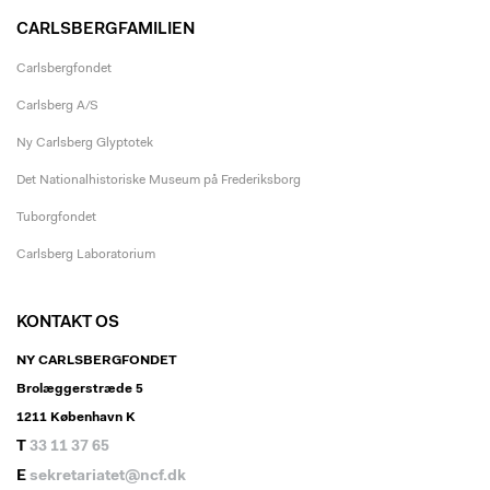
CARLSBERGFAMILIEN
Carlsbergfondet
Carlsberg A/S
Ny Carlsberg Glyptotek
Det Nationalhistoriske Museum på Frederiksborg
Tuborgfondet
Carlsberg Laboratorium
KONTAKT OS
NY CARLSBERGFONDET
Brolæggerstræde 5
1211 København K
T
33 11 37 65
E
sekretariatet@ncf.dk