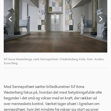
s
Sif Itona Westerbergs værk Sennepsfrøet i Frederiksberg Kirke. Foto: Anders
Si
Sune Berg
Su
Med Sennepsfrøet sætter billedkunstner Sif Itona
Westerberg fokus på, hvordan det mest betydningsfulde ofte
begynder i det små og vokser med en kraft, der rækker ud
over menneskets kontrol. Værket tager afsæt i lignelsen om
sennepsfrøet, hvor det mindste frø vokser sig stort og giver