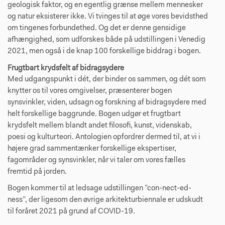
geologisk faktor, og en egentlig grænse mellem mennesker
og natur eksisterer ikke. Vi tvinges til at øge vores bevidsthed
om tingenes forbundethed. Og det er denne gensidige
afhængighed, som udforskes både på udstillingen i Venedig
2021, men også i de knap 100 forskellige biddrag i bogen.
Frugtbart krydsfelt af bidragsydere
Med udgangspunkt i dét, der binder os sammen, og dét som
knytter os til vores omgivelser, præsenterer bogen
synsvinkler, viden, udsagn og forskning af bidragsydere med
helt forskellige baggrunde. Bogen udgør et frugtbart
krydsfelt mellem blandt andet filosofi, kunst, videnskab,
poesi og kulturteori. Antologien opfordrer dermed til, at vi i
højere grad sammentænker forskellige ekspertiser,
fagområder og synsvinkler, når vi taler om vores fælles
fremtid på jorden.
Bogen kommer til at ledsage udstillingen ”con-nect-ed-
ness”, der ligesom den øvrige arkitekturbiennale er udskudt
til foråret 2021 på grund af COVID-19.