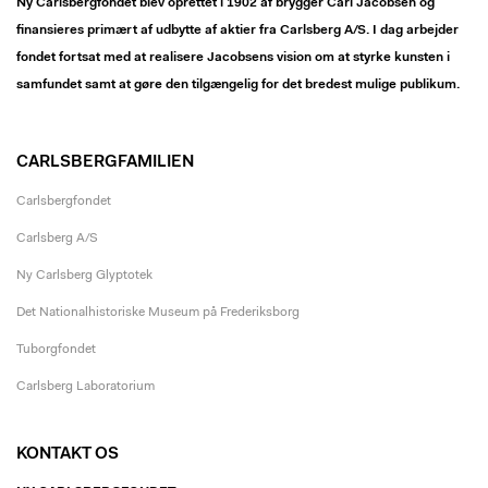
Ny Carlsbergfondet blev oprettet i 1902 af brygger Carl Jacobsen og
finansieres primært af udbytte af aktier fra Carlsberg A/S. I dag arbejder
fondet fortsat med at realisere Jacobsens vision om at styrke kunsten i
samfundet samt at gøre den tilgængelig for det bredest mulige publikum.
CARLSBERGFAMILIEN
Carlsbergfondet
Carlsberg A/S
Ny Carlsberg Glyptotek
Det Nationalhistoriske Museum på Frederiksborg
Tuborgfondet
Carlsberg Laboratorium
KONTAKT OS