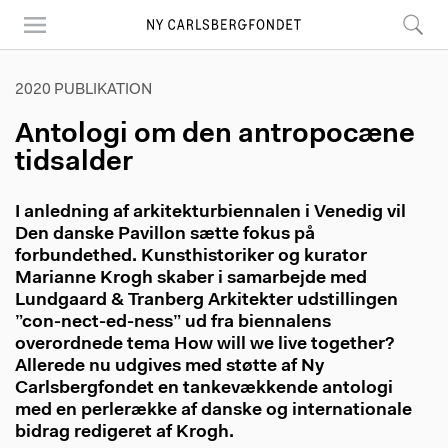
Skip
to
main
content
2020 PUBLIKATION
Antologi om den antropocæne
tidsalder
I anledning af arkitekturbiennalen i Venedig vil
Den danske Pavillon sætte fokus på
forbundethed. Kunsthistoriker og kurator
Marianne Krogh skaber i samarbejde med
Lundgaard & Tranberg Arkitekter udstillingen
”con-nect-ed-ness” ud fra biennalens
overordnede tema How will we live together?
Allerede nu udgives med støtte af Ny
Carlsbergfondet en tankevækkende antologi
med en perlerække af danske og internationale
bidrag redigeret af Krogh.