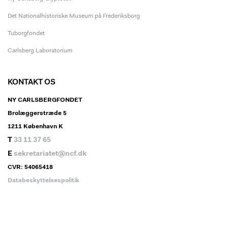
Det Nationalhistoriske Museum på Frederiksborg
Tuborgfondet
Carlsberg Laboratorium
KONTAKT OS
NY CARLSBERGFONDET
Brolæggerstræde 5
1211 København K
T
33 11 37 65
E
sekretariatet@ncf.dk
CVR: 54065418
Databeskyttelsespolitik