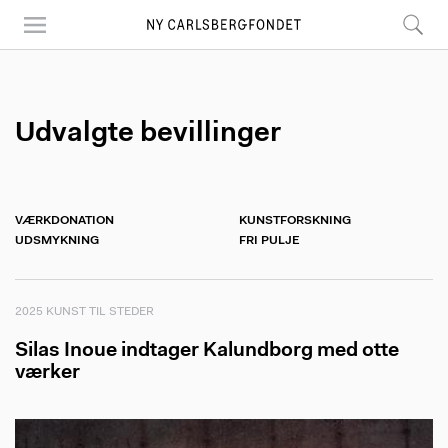
Skip
to
main
content
Udvalgte bevillinger
VÆRKDONATION
KUNSTFORSKNING
UDSMYKNING
FRI PULJE
2025 KUNST TIL STEDER
Silas Inoue indtager Kalundborg med otte
værker