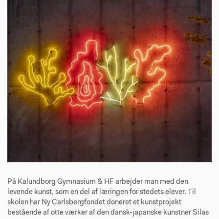
På Kalundborg Gymnasium & HF arbejder man med den
levende kunst, som en del af læringen for stedets elever. Til
skolen har Ny Carlsbergfondet doneret et kunstprojekt
bestående af otte værker af den dansk-japanske kunstner Silas